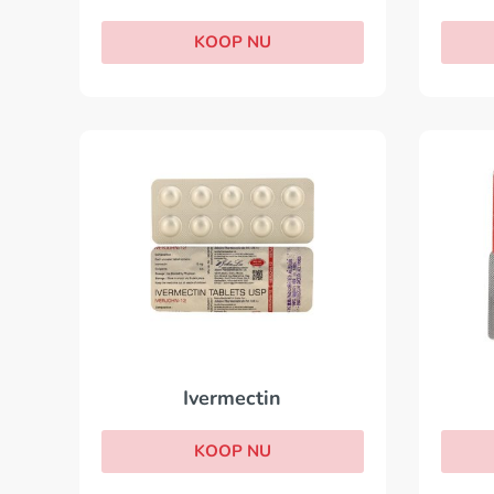
KOOP NU
Ivermectin
KOOP NU