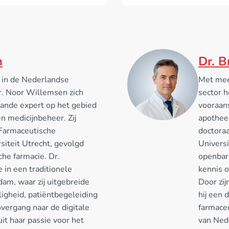
n
Dr. 
 in de Nederlandse
Met meer
r. Noor Willemsen zich
sector h
ande expert op het gebied
vooraan
n medicijnbeheer. Zij
apotheek
 Farmaceutische
doctora
iteit Utrecht, gevolgd
Universi
sche farmacie. Dr.
openbar
 in een traditionele
kennis 
am, waar zij uitgebreide
Door zij
ligheid, patiëntbegeleiding
hij een
vergang naar de digitale
farmace
t haar passie voor het
van Ned