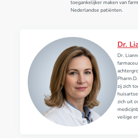
toegankelijker maken van farm
Nederlandse patiënten.
Dr. L
Dr. Lian
farmaceut
achtergr
Pharm.D. 
zij zich
huisartse
zich uit 
medicijnb
veilige e