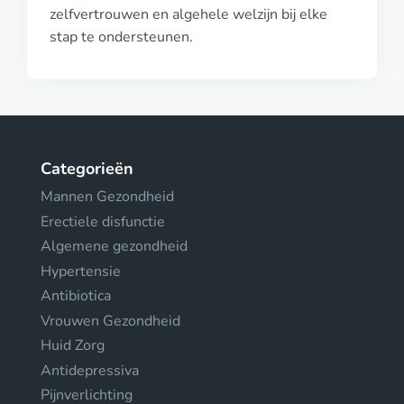
zelfvertrouwen en algehele welzijn bij elke
stap te ondersteunen.
Categorieën
Mannen Gezondheid
Erectiele disfunctie
Algemene gezondheid
Hypertensie
Antibiotica
Vrouwen Gezondheid
Huid Zorg
Antidepressiva
Pijnverlichting