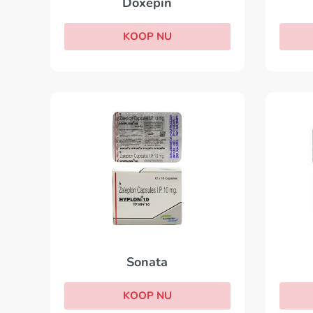
Doxepin
KOOP NU
Sonata
KOOP NU