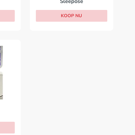
Sleepose
KOOP NU