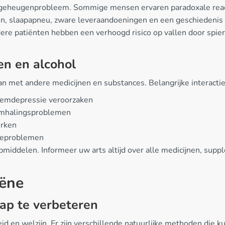
 geheugenprobleem. Sommige mensen ervaren paradoxale reacti
men, slaapapneu, zware leveraandoeningen en een geschiedeni
re patiënten hebben een verhoogd risico op vallen door spier
en en alcohol
an met andere medicijnen en substances. Belangrijke interacti
ademdepressie veroorzaken
ademhalingsproblemen
erken
tieproblemen
apmiddelen. Informeer uw arts altijd over alle medicijnen, sup
iëne
ap te verbeteren
d en welzijn. Er zijn verschillende natuurlijke methoden die 