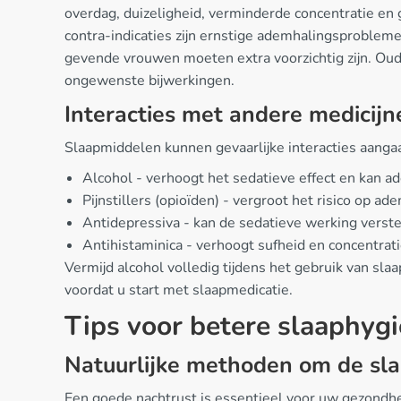
overdag, duizeligheid, verminderde concentratie en
contra-indicaties zijn ernstige ademhalingsproble
gevende vrouwen moeten extra voorzichtig zijn. Oude
ongewenste bijwerkingen.
Interacties met andere medicijn
Slaapmiddelen kunnen gevaarlijke interacties aanga
Alcohol - verhoogt het sedatieve effect en kan 
Pijnstillers (opioïden) - vergroot het risico op 
Antidepressiva - kan de sedatieve werking verst
Antihistaminica - verhoogt sufheid en concentra
Vermijd alcohol volledig tijdens het gebruik van sla
voordat u start met slaapmedicatie.
Tips voor betere slaaphyg
Natuurlijke methoden om de sla
Een goede nachtrust is essentieel voor uw gezondhei