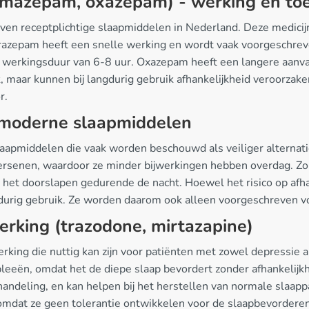
emazepam, oxazepam) - werking en to
en receptplichtige slaapmiddelen in Nederland. Deze medici
razepam heeft een snelle werking en wordt vaak voorgeschreve
n werkingsduur van 6-8 uur. Oxazepam heeft een langere aanva
k, maar kunnen bij langdurig gebruik afhankelijkheid veroorza
r.
- moderne slaapmiddelen
laapmiddelen die vaak worden beschouwd als veiliger alternat
hersenen, waardoor ze minder bijwerkingen hebben overdag. Z
bij het doorslapen gedurende de nacht. Hoewel het risico op afh
durig gebruik. Ze worden daarom ook alleen voorgeschreven v
erking (trazodone, mirtazapine)
rking die nuttig kan zijn voor patiënten met zowel depressie 
leeën, omdat het de diepe slaap bevordert zonder afhankelijkh
handeling, en kan helpen bij het herstellen van normale slaapp
mdat ze geen tolerantie ontwikkelen voor de slaapbevorderende