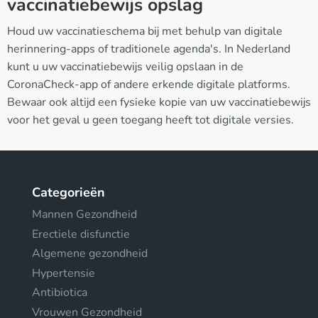
vaccinatiebewijs opslag
Houd uw vaccinatieschema bij met behulp van digitale
herinnering-apps of traditionele agenda's. In Nederland
kunt u uw vaccinatiebewijs veilig opslaan in de
CoronaCheck-app of andere erkende digitale platforms.
Bewaar ook altijd een fysieke kopie van uw vaccinatiebewijs
voor het geval u geen toegang heeft tot digitale versies.
Categorieën
Mannen Gezondheid
Erectiele disfunctie
Algemene gezondheid
Hypertensie
Antibiotica
Vrouwen Gezondheid