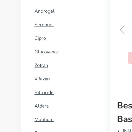
Androgel
Seroquel
Cipro
Strattera
Glucovance
KOOP NU
Zofran
Xifaxan
Biltricide
Bes
Aldara
Bas
Motilium
INN 