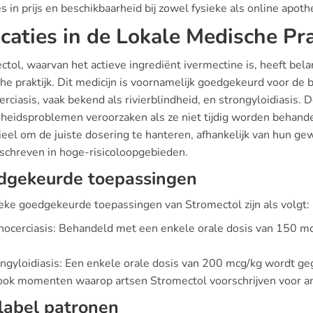
es in prijs en beschikbaarheid bij zowel fysieke als online apot
icaties in de Lokale Medische Pra
ctol, waarvan het actieve ingrediënt ivermectine is, heeft be
e praktijk. Dit medicijn is voornamelijk goedgekeurd voor de b
rciasis, vaak bekend als rivierblindheid, en strongyloidiasis
heidsproblemen veroorzaken als ze niet tijdig worden behande
ieel om de juiste dosering te hanteren, afhankelijk van hun g
schreven in hoge-risicoloopgebieden.
dgekeurde toepassingen
ieke goedgekeurde toepassingen van Stromectol zijn als volgt:
ocerciasis: Behandeld met een enkele orale dosis van 150 m
ngyloidiasis: Een enkele orale dosis van 200 mcg/kg wordt ge
n ook momenten waarop artsen Stromectol voorschrijven voor a
label patronen