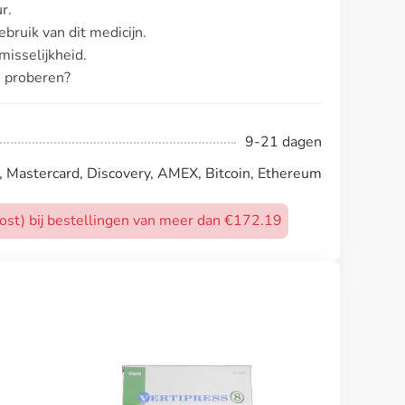
r.
bruik van dit medicijn.
isselijkheid.
n proberen?
9-21 dagen
, Mastercard, Discovery, AMEX, Bitcoin, Ethereum
post) bij bestellingen van meer dan €172.19