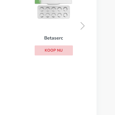
Sleepose
KOOP NU