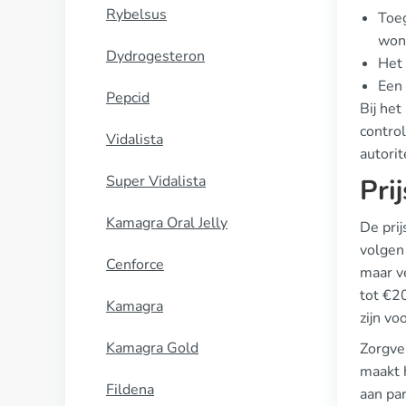
Rybelsus
Toeg
won
Dydrogesteron
Het 
Een 
Pepcid
Bij het
contro
Vidalista
autorit
Super Vidalista
Pri
Kamagra Oral Jelly
De pri
volgen 
Cenforce
maar v
tot €2
Kamagra
zijn vo
Kamagra Gold
Zorgve
maakt 
Fildena
aan par