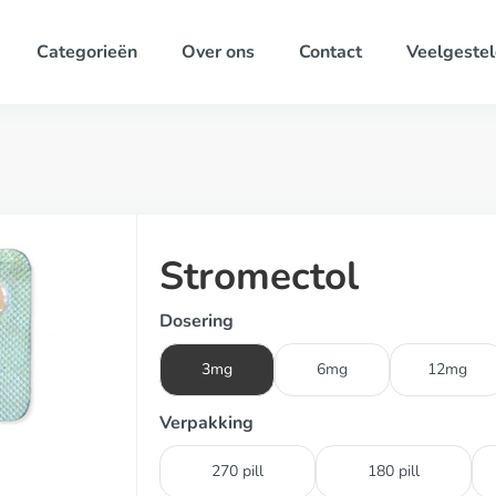
Categorieën
Over ons
Contact
Veelgestel
Stromectol
Dosering
3mg
6mg
12mg
Verpakking
270 pill
180 pill