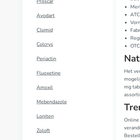
Proscar
Merk
ATC
Avodart
Vorm
Clomid
Fabr
Regi
Colcrys
OTC 
Nat
Periactin
Het ve
Fluoxetine
mogeli
mg tab
Amoxil
assort
Mebendazole
Tre
Loniten
Online
verand
Zoloft
Bestell