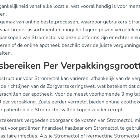
ankelijkheid vanaf elke locatie, wat vooral handig is voor men
en.
gemak van online bestelprocessen, waardoor gebruikers Stro
vaak breder assortiment en mogelijk lagere prijzen vergeleke
 aankopen van Stromectol via deze platforms zijn er echter enk
leren of de online apotheek beschikt over de juiste vergunnin
eiten.
jsbereiken Per Verpakkingsgroot
jsstructuur voor Stromectol kan variëren, afhankelijk van de v
de richtlijnen van de Zorgverzekeringswet, wat betekent dat de
erschillen per apotheek. Voor de meest voorkomende 3 mg tabl
0 per verpakking. Zoals eerder vermeld, bieden online apotheke
or patiënten die Stromectol willen kopen zonder recept.
rzekeraars vergoeden doorgaans de kosten van Stromectol, mit
het voor patiënten financieel haalbaar om Stromectol te gebrui
asitaire infecties. Als je Stromectol of ivermectine Stromectol 