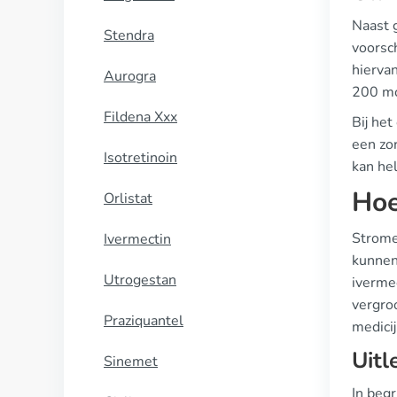
Naast 
Stendra
voorsc
hiervan
Aurogra
200 mc
Fildena Xxx
Bij he
een zor
Isotretinoin
kan he
Hoe
Orlistat
Strome
Ivermectin
kunnen 
Utrogestan
ivermec
vergroo
Praziquantel
medicij
Uitl
Sinemet
In begr