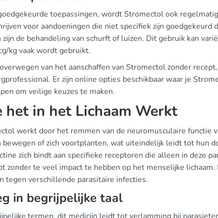
goedgekeurde toepassingen, wordt Stromectol ook regelmatig of
hrijven voor aandoeningen die niet specifiek zijn goedgekeurd
 zijn de behandeling van schurft of luizen. Dit gebruik kan vari
g/kg vaak wordt gebruikt.
t overwegen van het aanschaffen van Stromectol zonder recept,
gprofessional. Er zijn online opties beschikbaar waar je Strom
lpen om veilige keuzes te maken.
 het in het Lichaam Werkt
ctol werkt door het remmen van de neuromusculaire functie van
bewegen of zich voortplanten, wat uiteindelijk leidt tot hun d
tine zich bindt aan specifieke receptoren die alleen in deze par
t zonder te veel impact te hebben op het menselijke lichaam. D
n tegen verschillende parasitaire infecties.
eg in begrijpelijke taal
ijpelijke termen, dit medicijn leidt tot verlamming bij parasiet