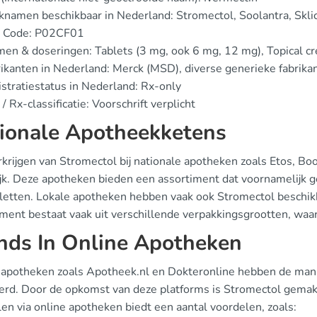
namen beschikbaar in Nederland: Stromectol, Soolantra, Skli
 Code: P02CF01
en & doseringen: Tablets (3 mg, ook 6 mg, 12 mg), Topical c
ikanten in Nederland: Merck (MSD), diverse generieke fabrika
stratiestatus in Nederland: Rx-only
/ Rx-classificatie: Voorschrift verplicht
ionale Apotheekketens
rkrijgen van Stromectol bij nationale apotheken zoals Etos, Bo
jk. Deze apotheken bieden een assortiment dat voornamelijk ge
letten. Lokale apotheken hebben vaak ook Stromectol beschik
iment bestaat vaak uit verschillende verpakkingsgrootten, waa
nds In Online Apotheken
 apotheken zoals Apotheek.nl en Dokteronline hebben de man
erd. Door de opkomst van deze platforms is Stromectol gemakk
en via online apotheken biedt een aantal voordelen, zoals: