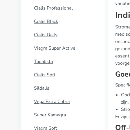
variati
Cialis Professional
Ind
Cialis Black
Strome
medisch
Cialis Daily
onchoce
Viagra Super Active
gezond
essent
Tadalista
voorge
Goe
Cialis Soft
Specif
Sildalis
Onch
Vega Extra Cobra
zijn.
Stro
Super Kamagra
Er zij
Off-
Viagra Soft