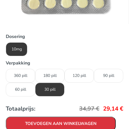
Dosering
10mg
Verpakking
360 pill
180 pill
120 pill
90 pill
60 pill
30 pill
Totaalprijs:
34,97
€
29,14
€
TOEVOEGEN AAN WINKELWAGEN