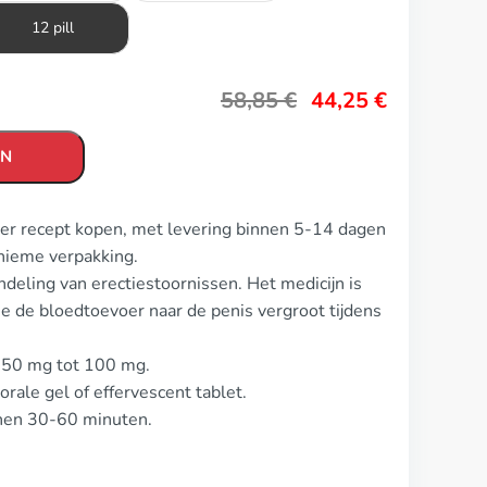
12 pill
58,85
€
44,25
€
EN
er recept kopen, met levering binnen 5-14 dagen
nieme verpakking.
eling van erectiestoornissen. Het medicijn is
e de bloedtoevoer naar de penis vergroot tijdens
s 50 mg tot 100 mg.
orale gel of effervescent tablet.
nnen 30-60 minuten.
.