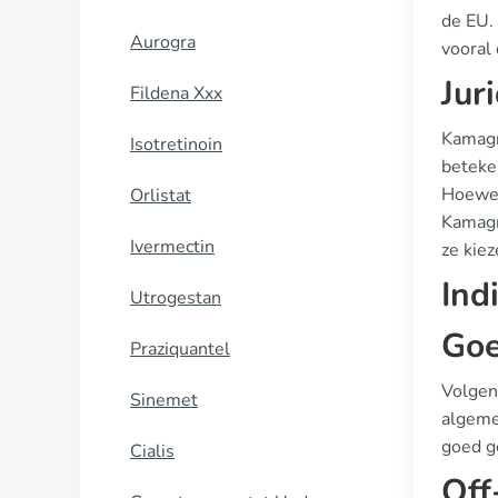
de EU.
Aurogra
vooral 
Jur
Fildena Xxx
Kamagr
Isotretinoin
beteken
Hoewel 
Orlistat
Kamagr
Ivermectin
ze kie
Ind
Utrogestan
Goe
Praziquantel
Volgen
Sinemet
algemee
goed ge
Cialis
Off