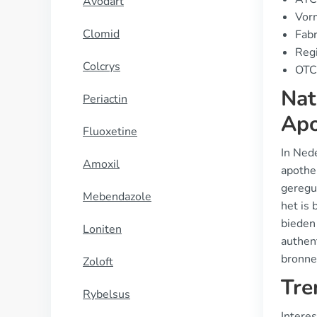
Avodart
Vorm
Clomid
Fabr
Regi
Colcrys
OTC 
Nat
Periactin
Apo
Fluoxetine
In Ned
Amoxil
apothe
geregu
Mebendazole
het is 
bieden 
Loniten
authen
bronne
Zoloft
Tre
Rybelsus
Intere