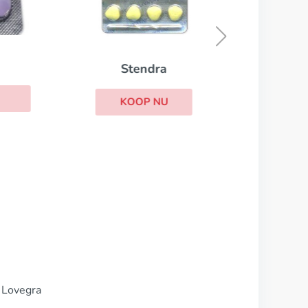
Stendra
KOOP NU
, Lovegra