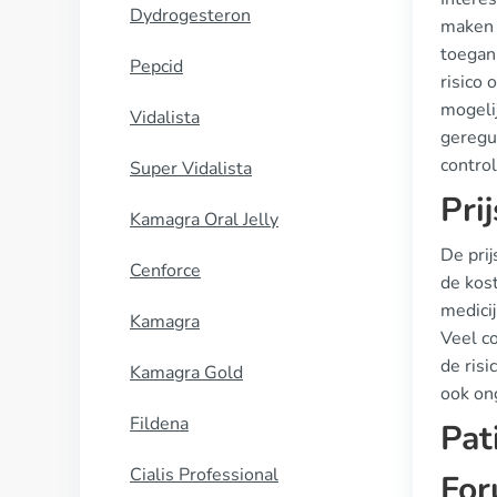
Dydrogesteron
maken 
toegank
Pepcid
risico
mogeli
Vidalista
geregu
contro
Super Vidalista
Pri
Kamagra Oral Jelly
De pri
Cenforce
de kost
medici
Kamagra
Veel co
de ris
Kamagra Gold
ook on
Fildena
Pat
Cialis Professional
For