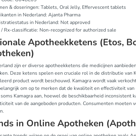
en & doseringen: Tablets, Oral Jelly, Effervescent tablets
ikanten in Nederland: Ajanta Pharma
stratiestatus in Nederland: Not approved
/ Rx-classificatie: Non-recognized for authorized sale
ionale Apotheekketens (Etos, Bo
theken)
erland zijn er diverse apotheekketens die medicijnen aanbieden
ken. Deze ketens spelen een cruciale rol in de distributie van
leerd product wordt beschouwd. Kamagra wordt vaak verkocht 
belangrijk om op te merken dat de kwaliteit en effectiviteit van
soms Kamagra aan, hoewel de beschikbaarheid inconsistent kan 
ticiteit van de aangeboden producten. Consumenten moeten voo
n.
nds in Online Apotheken (Apothe
ssante trends wijzen op de groei van online apotheken zoals A