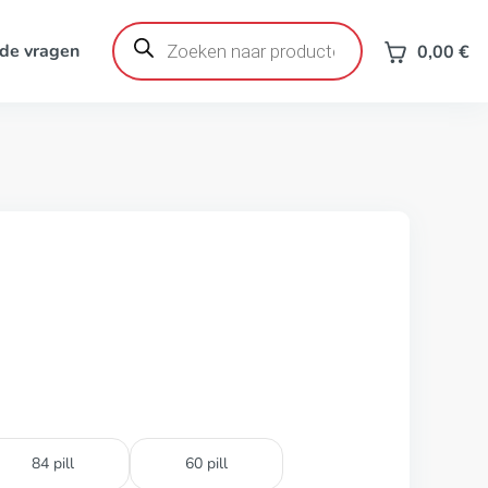
Producten
zoeken
de vragen
0,00
€
84 pill
60 pill