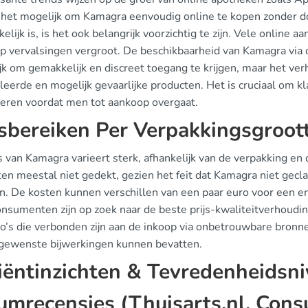
het mogelijk om Kamagra eenvoudig online te kopen zonder dok
elijk is, is het ook belangrijk voorzichtig te zijn. Vele online a
 op vervalsingen vergroot. De beschikbaarheid van Kamagra via
jk om gemakkelijk en discreet toegang te krijgen, maar het ver
leerde en mogelijk gevaarlijke producten. Het is cruciaal om k
leren voordat men tot aankoop overgaat.
jsbereiken Per Verpakkingsgroot
js van Kamagra varieert sterk, afhankelijk van de verpakking 
en meestal niet gedekt, gezien het feit dat Kamagra niet gecla
jn. De kosten kunnen verschillen van een paar euro voor een e
nsumenten zijn op zoek naar de beste prijs-kwaliteitverhouding
ico’s die verbonden zijn aan de inkoop via onbetrouwbare bronn
gewenste bijwerkingen kunnen bevatten.
iëntinzichten & Tevredenheidsn
umrecensies (Thuisarts.nl, Co