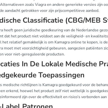
 Alternatieven zoals Viagra en andere generieke versies zijn o
de aandacht getrokken voor zijn prijscompetitieve aanbod.
idische Classificatie (CBG/MEB S
a heeft geen juridische goedkeuring van de Nederlandse gezo
t dat het product niet voldoet aan de veiligheid- en kwaliteit
het relatief gemakkelijk is om Kamagra online te kopen, is de
a moet met voorzichtigheid gebeuren, aangezien patiënten zich
zen voor niet-gereguleerde producten.
icaties In De Lokale Medische Pra
dgekeurde Toepassingen
s medische richtlijnen is Kamagra goedgekeurd voor de behande
n erkend, hoewel het product zelf niet wettelijk is goedgekeu
ïnformeerd zijn over de effectiviteit en risico’s verbonden aan
-Label Patronen