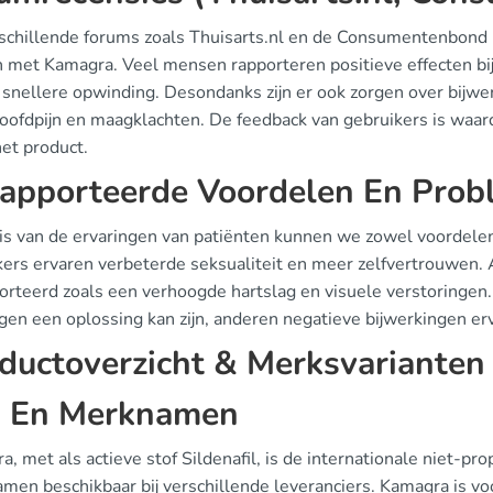
rschillende forums zoals Thuisarts.nl en de Consumentenbond 
 met Kamagra. Veel mensen rapporteren positieve effecten bij h
 snellere opwinding. Desondanks zijn er ook zorgen over bijw
hoofdpijn en maagklachten. De feedback van gebruikers is waar
 het product.
apporteerde Voordelen En Pro
is van de ervaringen van patiënten kunnen we zowel voordelen
kers ervaren verbeterde seksualiteit en meer zelfvertrouwen. 
rteerd zoals een verhoogde hartslag en visuele verstoringen. 
en een oplossing kan zijn, anderen negatieve bijwerkingen erv
ductoverzicht & Merksvarianten
 En Merknamen
, met als actieve stof Sildenafil, is de internationale niet-pro
en beschikbaar bij verschillende leveranciers. Kamagra is voo