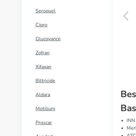
Seroquel
Cipro
Viagra Super Active
Glucovance
KOOP NU
Zofran
Xifaxan
Biltricide
Bes
Aldara
Bas
Motilium
INN 
Proscar
Merk
ATC