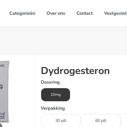
Categorieën
Over ons
Contact
Veelgestel
Dydrogesteron
Dosering
10mg
Verpakking
30 pill
60 pill