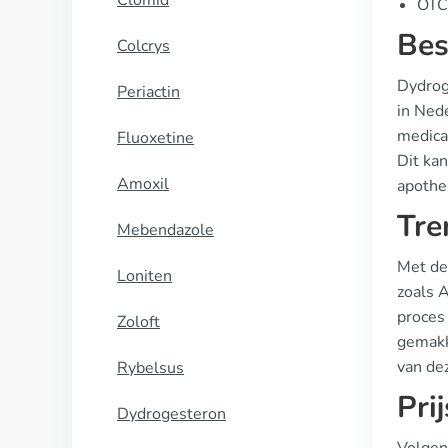
Clomid
OTC 
Bes
Colcrys
Dydrog
Periactin
in Nede
medica
Fluoxetine
Dit ka
Amoxil
apothe
Tre
Mebendazole
Met de
Loniten
zoals 
proces
Zoloft
gemakke
van dez
Rybelsus
Pri
Dydrogesteron