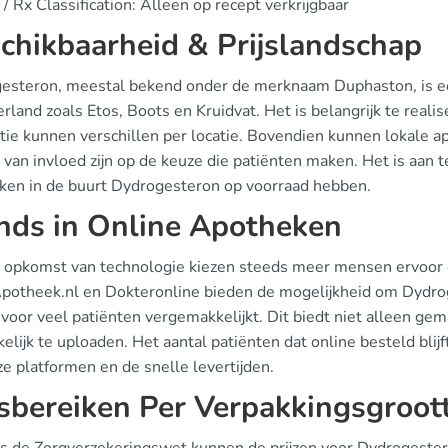
/ Rx Classification: Alleen op recept verkrijgbaar
chikbaarheid & Prijslandschap
esteron, meestal bekend onder de merknaam Duphaston, is ee
rland zoals Etos, Boots en Kruidvat. Het is belangrijk te reali
tie kunnen verschillen per locatie. Bovendien kunnen lokale a
n van invloed zijn op de keuze die patiënten maken. Het is aan
ken in de buurt Dydrogesteron op voorraad hebben.
nds in Online Apotheken
 opkomst van technologie kiezen steeds meer mensen ervoor 
Apotheek.nl en Dokteronline bieden de mogelijkheid om Dydrog
 voor veel patiënten vergemakkelijkt. Dit biedt niet alleen g
lijk te uploaden. Het aantal patiënten dat online besteld blijf
e platformen en de snelle levertijden.
jsbereiken Per Verpakkingsgroot