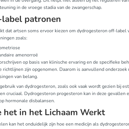
uwen in de overgang. Dit helpt niet alleen bij het reguleren v
teuning in de vroege stadia van de zwangerschap.
-label patronen
jkt dat artsen soms ervoor kiezen om dydrogesteron off-label voo
ningen zoals:
ometriose
undaire amenorroë
rschrijven op basis van klinische ervaring en de specifieke be
le richtlijnen zijn opgenomen. Daarom is aanvullend onderzoek n
singen van belang.
 gebruik van dydrogesteron, zoals ook vaak wordt gezien bij es
en cruciaal. Dydrogesteron progesteron kan in deze gevallen e
op hormonale disbalansen.
 het in het Lichaam Werkt
len kan het onduidelijk zijn hoe een medicijn als dydrogestero