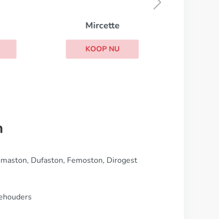
Mircette
KOOP NU
n
imaston, Dufaston, Femoston, Dirogest
iehouders