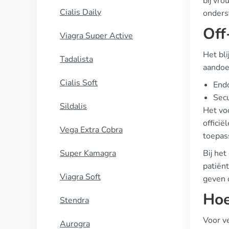
bij vro
Cialis Daily
onders
Off
Viagra Super Active
Het bli
Tadalista
aandoe
Cialis Soft
End
Sec
Sildalis
Het voo
officië
Vega Extra Cobra
toepas
Super Kamagra
Bij het
patiënt
Viagra Soft
geven 
Hoe
Stendra
Voor ve
Aurogra