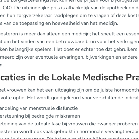
s de Zorgverzekeringswet kunnen de prijzen voor Dydrogester
 €40. De uiteindelijke prijs is afhankelijk van de apotheek en 
ten hun zorgverzekeraar raadplegen om te vragen of deze koste
is van de toepassing en hoeveelheid van het medicijn.
esteron is meer dan alleen een medicijn; het speelt een essen
at om het vinden van een betrouwbare bron voor het verkrijgen 
ken belangrijke spelers. Het doet er echter toe dat gebruikers
rmeerd zijn over eventuele ervaringen, bijwerkingen en andere 
n.
icaties in de Lokale Medische Pra
eel vrouwen kan het een uitdaging zijn om de juiste hormoonthe
volle optie. Het wordt goedgekeurd voor verschillende indicati
ndeling van menstruele disfunctie
ersteuning bij bedreigde miskramen
leiding van de luteale fase bij vrouwen die zwanger proberen
esteron wordt ook vaak gebruikt in hormonale vervangtherapi