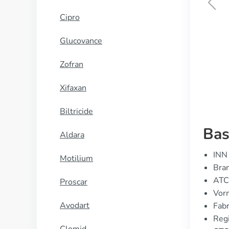
Cipro
Female Viagra
Glucovance
KOOP NU
Zofran
Xifaxan
Biltricide
Bas
Aldara
INN 
Motilium
Bran
ATC
Proscar
Vor
Avodart
Fabr
Regi