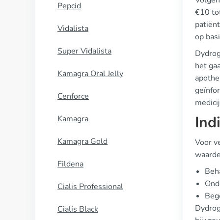
Volgen
Pepcid
€10 tot
patiën
Vidalista
op bas
Super Vidalista
Dydrog
het ga
Kamagra Oral Jelly
apothe
geïnfo
Cenforce
medicij
Ind
Kamagra
Kamagra Gold
Voor v
waarde
Fildena
Beha
Ond
Cialis Professional
Bege
Dydrog
Cialis Black