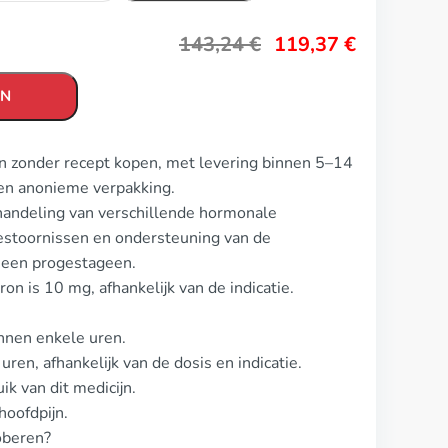
143,24
€
119,37
€
EN
n zonder recept kopen, met levering binnen 5–14
en anonieme verpakking.
handeling van verschillende hormonale
stoornissen en ondersteuning van de
 een progestageen.
on is 10 mg, afhankelijk van de indicatie.
innen enkele uren.
en, afhankelijk van de dosis en indicatie.
ik van dit medicijn.
oofdpijn.
oberen?