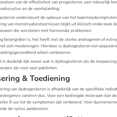
ootsen van de effectiviteit van progesteron, een natuurlijk ho
uatiecyclus en de voortplanting.
esteron ondersteunt de opbouw van het baarmoederslijmvlies, 
ing van menstruatiestoornissen blijkt uit klinisch onderzoek dat
rouwen die worstelen met hormonale problemen.
g belangrijker is, het heeft niet de sterke androgenen of est
et zich meebrengen. Hierdoor is dydrogesteron een populaire
lantingsgezondheid willen verbeteren.
t is duidelijk dat zowel wat is dydrogesteron als de toepassing
erpen zijn voor veel patiënten.
ering & Toediening
ering van dydrogesteron is afhankelijk van de specifieke indic
ardregimes variëren dus. Voor een bedreigde miskraam kan de 
elke 8 uur tot de symptomen zijn verbeterd. Voor dysmenorro
nde de cyclus aanbevolen.