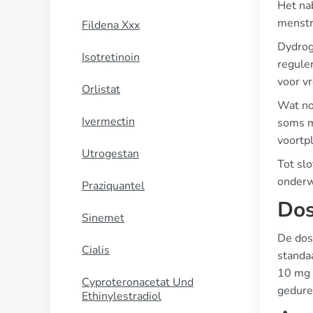
Het nab
menstr
Fildena Xxx
Dydrog
Isotretinoin
reguler
voor v
Orlistat
Wat no
Ivermectin
soms m
voortp
Utrogestan
Tot slo
onderw
Praziquantel
Dos
Sinemet
De dos
Cialis
standa
10 mg 
Cyproteronacetat Und
gedure
Ethinylestradiol