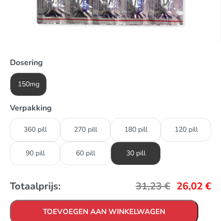
Dosering
150mg
Verpakking
360 pill
270 pill
180 pill
120 pill
90 pill
60 pill
30 pill
Totaalprijs:
31,23
€
26,02
€
TOEVOEGEN AAN WINKELWAGEN