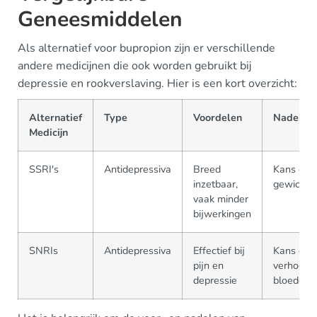
Geneesmiddelen
Als alternatief voor bupropion zijn er verschillende
andere medicijnen die ook worden gebruikt bij
depressie en rookverslaving. Hier is een kort overzicht:
Alternatief
Type
Voordelen
Nadelen
Medicijn
SSRI's
Antidepressiva
Breed
Kans op
inzetbaar,
gewichts
vaak minder
bijwerkingen
SNRIs
Antidepressiva
Effectief bij
Kans op
pijn en
verhoogd
depressie
bloeddru