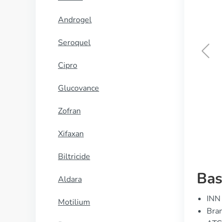
Androgel
Seroquel
Cipro
Lovegra
Glucovance
KOOP NU
Zofran
Xifaxan
Biltricide
Bas
Aldara
INN 
Motilium
Bra