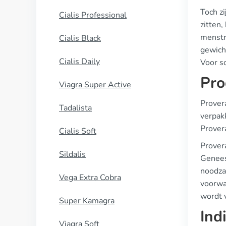
Toch zi
Cialis Professional
zitten
menstru
Cialis Black
gewich
Cialis Daily
Voor s
Pro
Viagra Super Active
Prover
Tadalista
verpak
Provera
Cialis Soft
Prover
Sildalis
Genees
noodza
Vega Extra Cobra
voorwa
wordt 
Super Kamagra
Ind
Viagra Soft