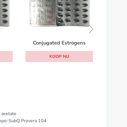
Female Viagra
KOOP NU
gens
 acetate
Depo-SubQ Provera 104