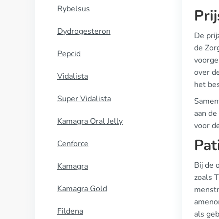
Rybelsus
Pri
Dydrogesteron
De prij
de Zor
Pepcid
voorge
over d
Vidalista
het be
Super Vidalista
Samenva
aan de 
Kamagra Oral Jelly
voor d
Pat
Cenforce
Bij de
Kamagra
zoals 
Kamagra Gold
menstr
amenor
Fildena
als geb