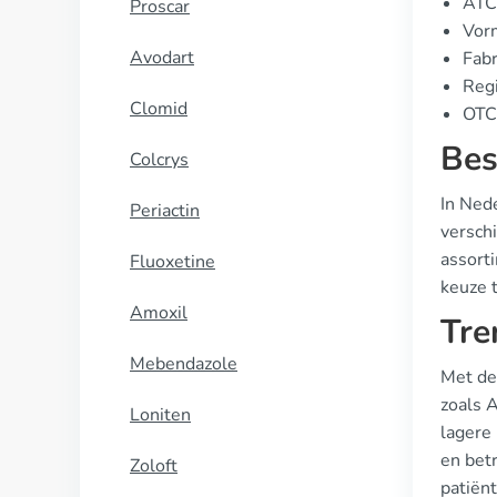
ATC
Proscar
Vorm
Avodart
Fabr
Regi
Clomid
OTC 
Bes
Colcrys
In Ned
Periactin
versch
assort
Fluoxetine
keuze 
Amoxil
Tre
Mebendazole
Met de
zoals 
Loniten
lagere
en bet
Zoloft
patiënt