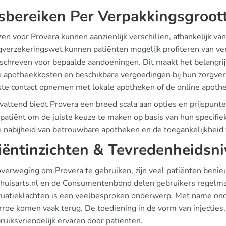
jsbereiken Per Verpakkingsgroot
zen voor Provera kunnen aanzienlijk verschillen, afhankelijk v
gverzekeringswet kunnen patiënten mogelijk profiteren van v
schreven voor bepaalde aandoeningen. Dit maakt het belangrijk
e apotheekkosten en beschikbare vergoedingen bij hun zorgver
ste contact opnemen met lokale apotheken of de online apoth
ttend biedt Provera een breed scala aan opties en prijspunten
patiënt om de juiste keuze te maken op basis van hun specifie
e nabijheid van betrouwbare apotheken en de toegankelijkheid
iëntinzichten & Tevredenheidsn
 overweging om Provera te gebruiken, zijn veel patiënten beni
Thuisarts.nl en de Consumentenbond delen gebruikers regelmatig
uatieklachten is een veelbesproken onderwerp. Met name on
roe komen vaak terug. De toediening in de vorm van injecties
ruiksvriendelijk ervaren door patiënten.