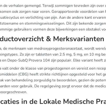
jn de verhalen gemengd. Terwijl sommigen tevreden zijn over de
, komen ook zorgen naar voren. Gerapporteerde voordelen van P
atiecyclus en verlichting van pijn. Aan de andere kant ervaren
tstoename en stemmingswisselingen. Dit zijn bekende zorgen 
ommige gebruikers vormen deze bijwerkingen een obstakel voo
ductoverzicht & Merksvarianten
a, de merknaam van medroxyprogesteronacetaat, wordt wereld
kingstypes. Zo zijn er tabletten van 2.5 mg, 5 mg, en 10 mg b
 en Depo-SubQ Provera 104 zijn populair. Elke variant heeft z
a valt onder de klasse van progestogenen en vereist een recep
middelen (CBG) heeft strikte richtlijnen opgesteld voor het ge
ak van behandeling zorgvuldig te beoordelen, gezien de potent
arden voor gebruik. De regelgeving zorgt ervoor dat de medic
voorgeschreven.
icaties in de Lokale Medische Pra