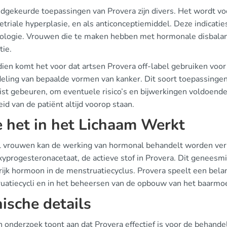
dgekeurde toepassingen van Provera zijn divers. Het wordt v
triale hyperplasie, en als anticonceptiemiddel. Deze indicati
ologie. Vrouwen die te maken hebben met hormonale disbalans
tie.
ien komt het voor dat artsen Provera off-label gebruiken voo
eling van bepaalde vormen van kanker. Dit soort toepassingen 
list gebeuren, om eventuele risico’s en bijwerkingen voldoend
eid van de patiënt altijd voorop staan.
 het in het Lichaam Werkt
el vrouwen kan de werking van hormonal behandelt worden verk
yprogesteronacetaat, de actieve stof in Provera. Dit geneesmi
ijk hormoon in de menstruatiecyclus. Provera speelt een belang
uatiecycli en in het beheersen van de opbouw van het baarmoe
nische details
ch onderzoek toont aan dat Provera effectief is voor de behan