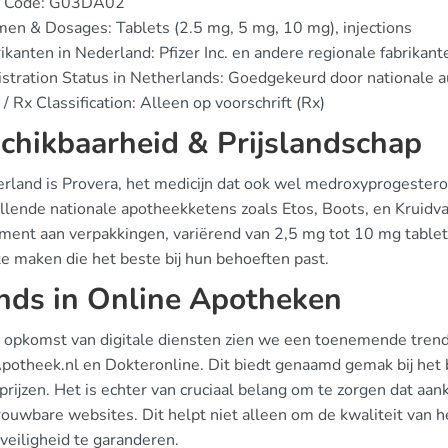
 Code: G03DA02
en & Dosages: Tablets (2.5 mg, 5 mg, 10 mg), injections
ikanten in Nederland: Pfizer Inc. en andere regionale fabrikant
stration Status in Netherlands: Goedgekeurd door nationale a
/ Rx Classification: Alleen op voorschrift (Rx)
chikbaarheid & Prijslandschap
erland is Provera, het medicijn dat ook wel medroxyprogester
illende nationale apotheekketens zoals Etos, Boots, en Kruid
iment aan verpakkingen, variërend van 2,5 mg tot 10 mg tablet
te maken die het beste bij hun behoeften past.
nds in Online Apotheken
 opkomst van digitale diensten zien we een toenemende trend 
Apotheek.nl en Dokteronline. Dit biedt genaamd gemak bij het 
 prijzen. Het is echter van cruciaal belang om te zorgen dat 
rouwbare websites. Dit helpt niet alleen om de kwaliteit van 
veiligheid te garanderen.