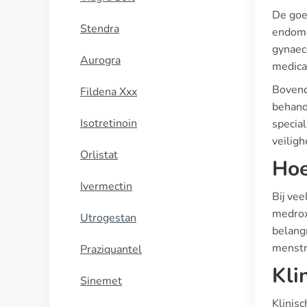
De goe
Stendra
endome
gynaec
Aurogra
medica
Bovend
Fildena Xxx
behand
Isotretinoin
specia
veiligh
Orlistat
Hoe
Ivermectin
Bij ve
medrox
Utrogestan
belangr
menstr
Praziquantel
Kli
Sinemet
Klinis