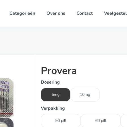
Categorieën
Over ons
Contact
Veelgestel
Provera
Dosering
5mg
10mg
Verpakking
90 pill
60 pill