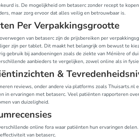
keurd is. De mogelijkheid om betaserc zonder recept te kopen 
ers, maar zorg ervoor dat alles veilig en betrouwbaar is.
ten Per Verpakkingsgrootte
t overwegen van betaserc zijn de prijsbereiken per verpakkings
iger zijn per tablet. Dit maakt het belangrijk om bewust te kie
ig gebruik bij aandoeningen zoals de ziekte van Ménière of duiz
rschillende aanbieders te vergelijken, zowel online als in fys
iëntinzichten & Tevredenheidsn
eren reviews, onder andere via platforms zoals Thuisarts.n
en in ervaringen met betaserc. Veel patiënten rapporteren ove
men van duizeligheid.
umrecensies
n verschillende online fora waar patiënten hun ervaringen dele
effectiviteit van betaserc.