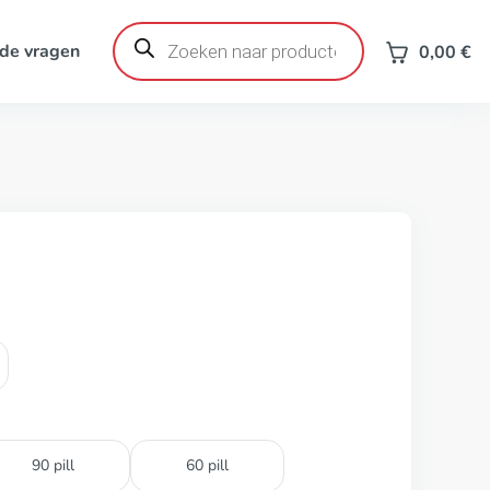
Producten
zoeken
de vragen
0,00
€
90 pill
60 pill