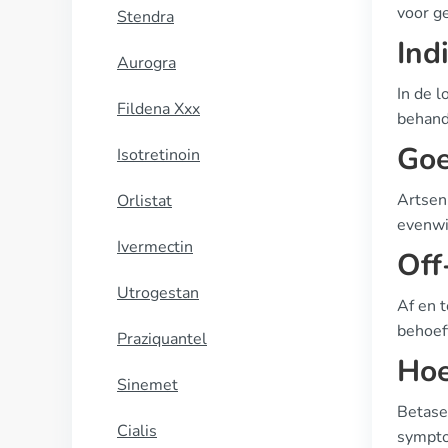
voor ge
Stendra
Ind
Aurogra
In de 
Fildena Xxx
behand
Goe
Isotretinoin
Artsen
Orlistat
evenwi
Ivermectin
Off
Utrogestan
Af en 
behoef
Praziquantel
Hoe
Sinemet
Betase
Cialis
sympto