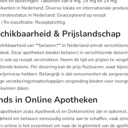
men en doseringen: Tabletten van 8 mg, 16 mg en 24 mg
ikanten in Nederland: Diverse lokale en internationale produ
stratiestatus in Nederland: Geaccepteerd op recept
/ Rx classficatie: Receptplichtig
chikbaarheid & Prijslandschap
chikbaarheid van **betaserc** in Nederland omvat verschillen
idvat. Deze apotheken bieden betaserc in verschillende doser
rc ook op recept verstrekken. Neem de tijd om prijzen te verge
illende ketens. Per dosering kan de prijs fluctueren, waar bij
prijsniveau hebben. Belangrijk is dat consumenten de zorgve
e verzekeringsmaatschappijen vergoeding bieden voor voorges
 kunnen dalen.
nds in Online Apotheken
 apotheken zoals Apotheek.nl en Dokteronline zijn in opkomst
jkheid om betaserc eenvoudig online aan te schaffen, vaak zond
c online is het essentieel om naar de legitimiteit van de apot