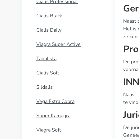
Cialis Professional
Ger
Cialis Black
Naast d
Het is 
Cialis Daily
ze kun
Viagra Super Active
Pro
Tadalista
De pro
voorna
Cialis Soft
INN
Sildalis
Naast d
Vega Extra Cobra
te vind
Jur
Super Kamagra
De jur
Viagra Soft
Genees