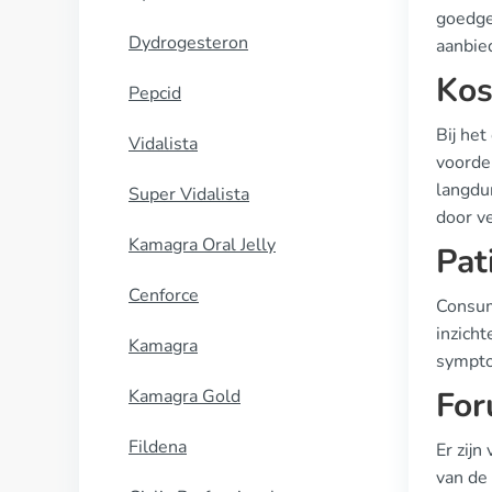
goedge
Dydrogesteron
aanbied
Kos
Pepcid
Bij he
Vidalista
voordel
langdur
Super Vidalista
door ve
Kamagra Oral Jelly
Pat
Cenforce
Consum
inzicht
Kamagra
sympto
For
Kamagra Gold
Fildena
Er zij
van de 