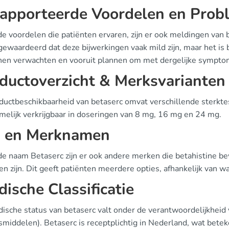
apporteerde Voordelen en Prob
e voordelen die patiënten ervaren, zijn er ook meldingen van b
gewaardeerd dat deze bijwerkingen vaak mild zijn, maar het is b
nen verwachten en vooruit plannen om met dergelijke sympto
ductoverzicht & Merksvarianten
ductbeschikbaarheid van betaserc omvat verschillende sterktes
melijk verkrijgbaar in doseringen van 8 mg, 16 mg en 24 mg.
 en Merknamen
e naam Betaserc zijn er ook andere merken die betahistine bev
en zijn. Dit geeft patiënten meerdere opties, afhankelijk van w
idische Classificatie
idische status van betaserc valt onder de verantwoordelijkhei
middelen). Betaserc is receptplichtig in Nederland, wat beteke