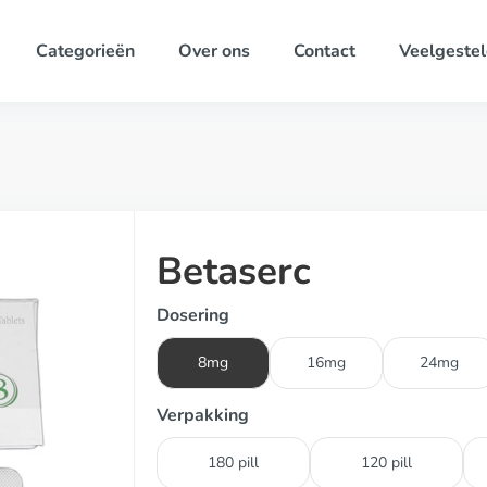
Categorieën
Over ons
Contact
Veelgestel
Betaserc
Dosering
8mg
16mg
24mg
Verpakking
180 pill
120 pill