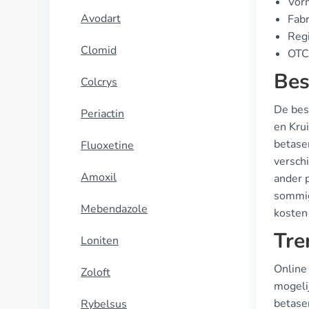
Vor
Avodart
Fabr
Regi
Clomid
OTC 
Bes
Colcrys
De bes
Periactin
en Kru
betase
Fluoxetine
versch
Amoxil
ander 
sommig
Mebendazole
kosten
Tre
Loniten
Online
Zoloft
mogeli
betaser
Rybelsus