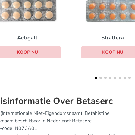
Toficalm
Strattera
KOOP NU
KOOP NU
isinformatie Over Betaserc
(Internationale Niet-Eigendomsnaam): Betahistine
knaam beschikbaar in Nederland: Betaserc
-code: N07CA01