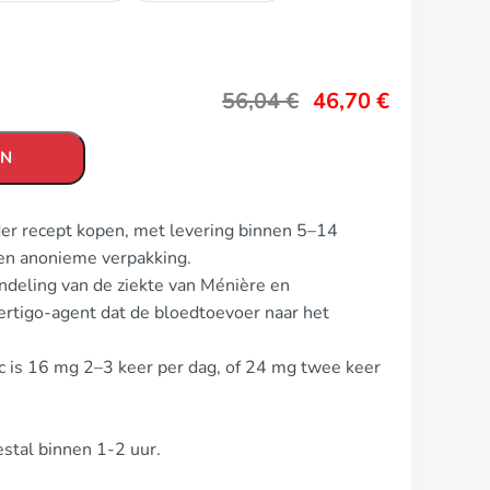
56,04
€
46,70
€
EN
der recept kopen, met levering binnen 5–14
en anonieme verpakking.
ndeling van de ziekte van Ménière en
vertigo-agent dat de bloedtoevoer naar het
c is 16 mg 2–3 keer per dag, of 24 mg twee keer
estal binnen 1-2 uur.