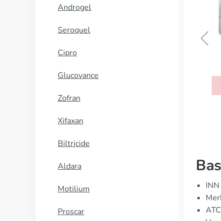
Androgel
Seroquel
Cipro
Actigall
Glucovance
KOOP NU
Zofran
Xifaxan
Biltricide
Bas
Aldara
INN 
Motilium
Mer
ATC
Proscar