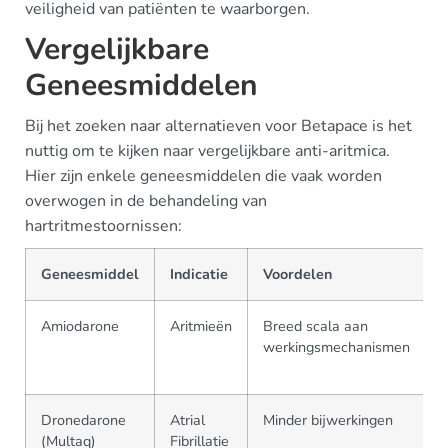
veiligheid van patiënten te waarborgen.
Vergelijkbare
Geneesmiddelen
Bij het zoeken naar alternatieven voor Betapace is het
nuttig om te kijken naar vergelijkbare anti-aritmica.
Hier zijn enkele geneesmiddelen die vaak worden
overwogen in de behandeling van
hartritmestoornissen:
Geneesmiddel
Indicatie
Voordelen
Amiodarone
Aritmieën
Breed scala aan
B
werkingsmechanismen
o
t
Dronedarone
Atrial
Minder bijwerkingen
(Multaq)
Fibrillatie