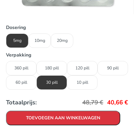
Dosering
5mg
10mg
20mg
Verpakking
360 pill
180 pill
120 pill
90 pill
60 pill
30 pill
10 pill
Totaalprijs:
48,79
€
40,66
€
TOEVOEGEN AAN WINKELWAGEN