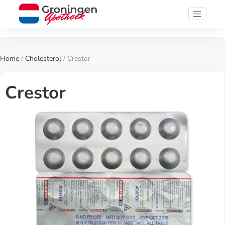
Home
/
Cholesterol
/ Crestor
Crestor