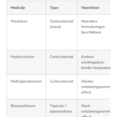
Medicijn
Type
Voordelen
Prednison
Corticosteroid
Meerdere
(oraal)
formuleringen
beschikbaar
Hydrocortison
Corticosteroid
Kortere
werkingsduur,
breder toepasbaar
Methylprednisolon
Corticosteroid
Sterker
ontstekingsremmend
effect
Betamethason
Topicale /
Sterk
injecteerbare
ontstekingsremmend
effect