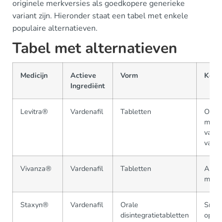
originele merkversies als goedkopere generieke
variant zijn. Hieronder staat een tabel met enkele
populaire alternatieven.
Tabel met alternatieven
Medicijn
Actieve
Vorm
Kenm
Ingrediënt
Levitra®
Vardenafil
Tabletten
Origi
merkv
van
varde
Vivanza®
Vardenafil
Tabletten
Alter
merkv
Staxyn®
Vardenafil
Orale
Snell
disintegratietabletten
opna