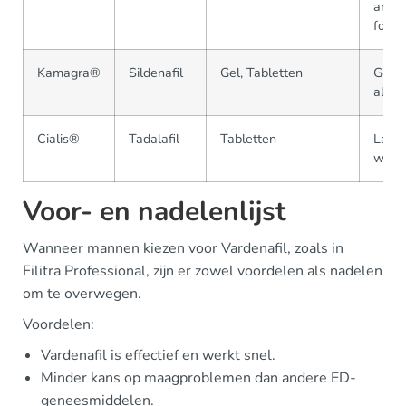
ande
formu
Kamagra®
Sildenafil
Gel, Tabletten
Goed
alter
Cialis®
Tadalafil
Tabletten
Lang
werk
Voor- en nadelenlijst
Wanneer mannen kiezen voor Vardenafil, zoals in
Filitra Professional, zijn er zowel voordelen als nadelen
om te overwegen.
Voordelen:
Vardenafil is effectief en werkt snel.
Minder kans op maagproblemen dan andere ED-
geneesmiddelen.