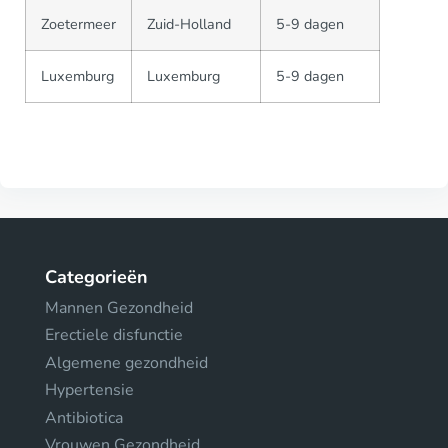
Zoetermeer
Zuid-Holland
5-9 dagen
Luxemburg
Luxemburg
5-9 dagen
Categorieën
Mannen Gezondheid
Erectiele disfunctie
Algemene gezondheid
Hypertensie
Antibiotica
Vrouwen Gezondheid