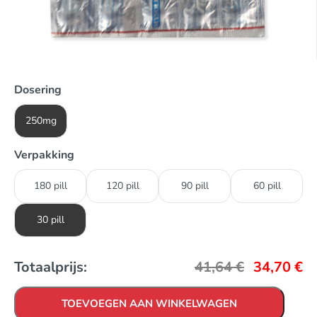
Dosering
250mg
Verpakking
180 pill
120 pill
90 pill
60 pill
30 pill
Totaalprijs:
41,64
€
34,70
€
TOEVOEGEN AAN WINKELWAGEN