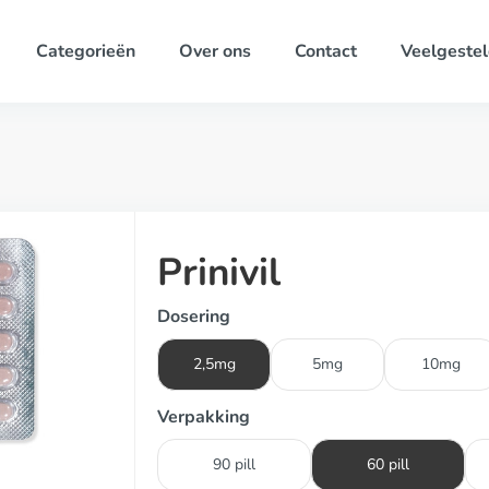
Categorieën
Over ons
Contact
Veelgestel
Prinivil
Dosering
2,5mg
5mg
10mg
Verpakking
90 pill
60 pill