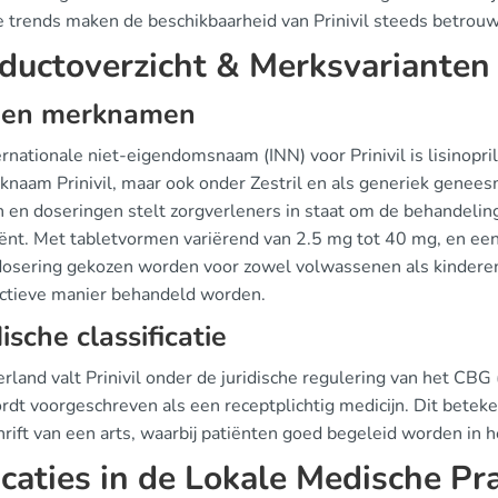
e trends maken de beschikbaarheid van Prinivil steeds betrouw
ductoverzicht & Merksvarianten
 en merknamen
rnationale niet-eigendomsnaam (INN) voor Prinivil is lisinopril
knaam Prinivil, maar ook onder Zestril en als generiek genees
 en doseringen stelt zorgverleners in staat om de behandelin
iënt. Met tabletvormen variërend van 2.5 mg tot 40 mg, en een 
 dosering gekozen worden voor zowel volwassenen als kinderen.
ectieve manier behandeld worden.
dische classificatie
erland valt Prinivil onder de juridische regulering van het CB
dt voorgeschreven als een receptplichtig medicijn. Dit beteken
rift van een arts, waarbij patiënten goed begeleid worden in h
icaties in de Lokale Medische Pra