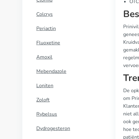
Clomid
OTC 
Bes
Colcrys
Prinivi
Periactin
genees
Kruidv
Fluoxetine
gemakke
Amoxil
regelm
vervoer
Mebendazole
Tre
Loniten
De opk
om Pri
Zoloft
Klanten
niet a
Rybelsus
ook ge
Dydrogesteron
hoe te
patiën