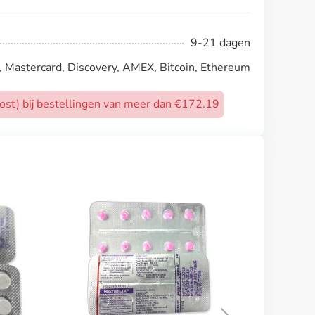
9-21 dagen
, Mastercard, Discovery, AMEX, Bitcoin, Ethereum
post) bij bestellingen van meer dan €172.19
Renitec