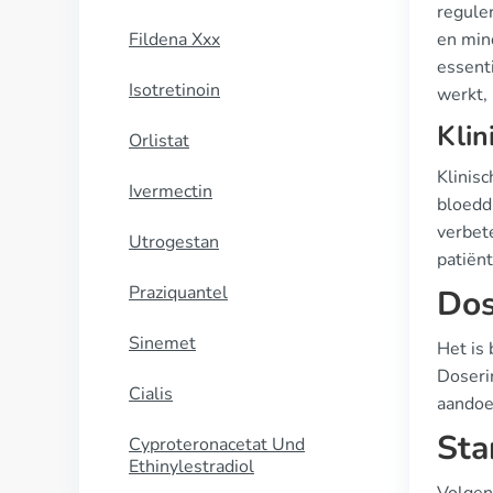
regule
Fildena Xxx
en min
essent
Isotretinoin
werkt, 
Klin
Orlistat
Klinisc
Ivermectin
bloedd
verbete
Utrogestan
patiënt
Praziquantel
Dos
Sinemet
Het is 
Doserin
Cialis
aandoe
Sta
Cyproteronacetat Und
Ethinylestradiol