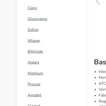
Cipro
Minoxidil
Glucovance
KOOP NU
Zofran
Xifaxan
Biltricide
Bas
Aldara
Inte
Motilium
Merk
ATC
Proscar
Vor
Avodart
Fabr
Regi