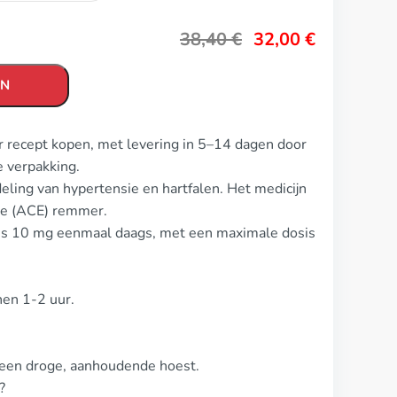
38,40
€
32,00
€
EN
er recept kopen, met levering in 5–14 dagen door
 verpakking.
eling van hypertensie en hartfalen. Het medicijn
me (ACE) remmer.
il is 10 mg eenmaal daags, met een maximale dosis
nen 1-2 uur.
een droge, aanhoudende hoest.
?