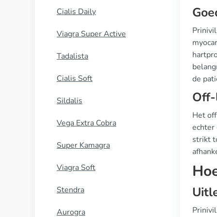
Goe
Cialis Daily
Priniv
Viagra Super Active
myocar
hartpro
Tadalista
belang
Cialis Soft
de pat
Off-
Sildalis
Het of
Vega Extra Cobra
echter 
strikt 
Super Kamagra
afhank
Hoe
Viagra Soft
Uitl
Stendra
Prinivi
Aurogra