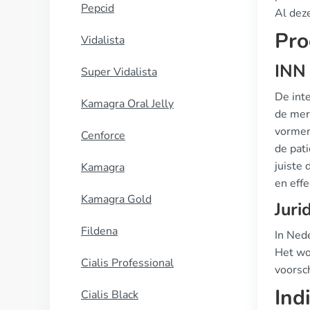
Pepcid
Al dez
Pro
Vidalista
INN
Super Vidalista
De inte
Kamagra Oral Jelly
de mer
vormen
Cenforce
de pat
juiste
Kamagra
en eff
Kamagra Gold
Juri
Fildena
In Ned
Het wor
Cialis Professional
voorsch
Ind
Cialis Black