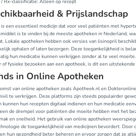
/ Rx-classificatie: Alleen op recept
chikbaarheid & Prijslandschap
l is een essentieel medicijn dat voor veel patiënten met hyper
middel is te vinden bij de meeste apotheken in Nederland, wa
at. Lokale apotheken hebben ook versies van lisinopril beschi
lijk ophalen of laten bezorgen. Deze toegankelijkheid is belan
atig hun medicatie kunnen verkrijgen zonder al te veel moeit
 of fysieke bezoeken aan een apotheek, is dit een uitstekende
nds in Online Apotheken
omst van online apotheken zoals Apotheek.nl en Dokteronline
nivil te verkrijgen. Deze platforms zijn steeds populairder ge
 kunnen hun recepten digitaal indienen en hun medicatie eenvo
lleen de drempel voor patiënten die moeite hebben met het be
mak en snelheid. Het gebruik van online apotheken weerspieg
chnologie de toegankelijkheid van medicijnen bevordert. Door 
ten hun gezondheid beter beheren en ervoor zorgen dat ze alti