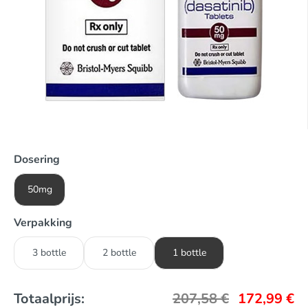
Dosering
50mg
Verpakking
3 bottle
2 bottle
1 bottle
Totaalprijs:
207,58
€
172,99
€