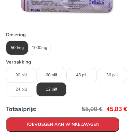
Dosering
500mg
1000mg
Verpakking
90 pill
60 pill
48 pill
36 pill
24 pill
12 pill
Totaalprijs:
55,00
€
45,83
€
TOEVOEGEN AAN WINKELWAGEN