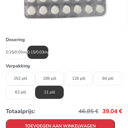
Dosering
0.25/0.05mg
0.15/0.03mg
Verpakking
252 pill
189 pill
126 pill
84 pill
63 pill
21 pill
Totaalprijs:
46,85
€
39,04
€
TOEVOEGEN AAN WINKELWAGEN