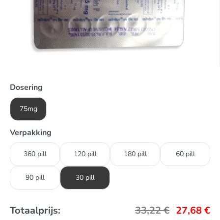
Dosering
75mg
Verpakking
360 pill
120 pill
180 pill
60 pill
90 pill
30 pill
Totaalprijs:
33,22
€
27,68
€