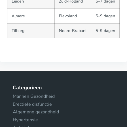
Leiden
Zuid-Holland
5–7 dagen
Almere
Flevoland
5–9 dagen
Tilburg
Noord-Brabant
5–9 dagen
Categorieën
Mannen Gezondheid
Erectiele disfunctie
Algemene gezondheid
Hypertensie