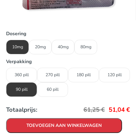
Dosering
10mg
20mg
40mg
80mg
Verpakking
360 pill
270 pill
180 pill
120 pill
90 pill
60 pill
Totaalprijs:
61,25
€
51,04
€
TOEVOEGEN AAN WINKELWAGEN