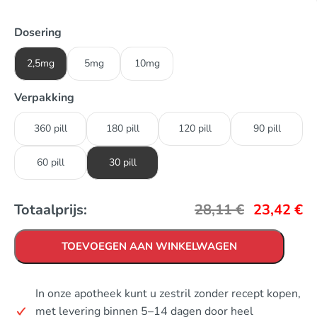
Dosering
2,5mg
5mg
10mg
Verpakking
360 pill
180 pill
120 pill
90 pill
60 pill
30 pill
Totaalprijs:
28,11
€
23,42
€
TOEVOEGEN AAN WINKELWAGEN
In onze apotheek kunt u zestril zonder recept kopen,
met levering binnen 5–14 dagen door heel