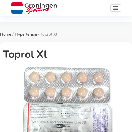
Home
/
Hypertensie
/ Toprol Xl
Toprol Xl