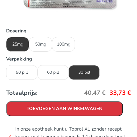
Dosering
25mg
50mg
100mg
Verpakking
90 pill
60 pill
30 pill
Totaalprijs:
40,47
€
33,73
€
TOEVOEGEN AAN WINKELWAGEN
In onze apotheek kunt u Toprol XL zonder recept
kopen, met levering binnen 5-14 dagen door heel