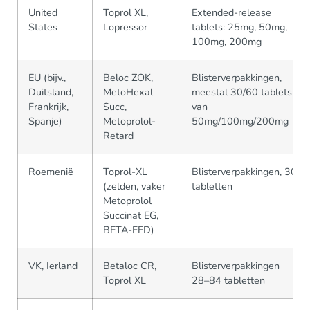
United
Toprol XL,
Extended-release
States
Lopressor
tablets: 25mg, 50mg,
100mg, 200mg
EU (bijv.,
Beloc ZOK,
Blisterverpakkingen,
Duitsland,
MetoHexal
meestal 30/60 tablets
Frankrijk,
Succ,
van
Spanje)
Metoprolol-
50mg/100mg/200mg
Retard
Roemenië
Toprol-XL
Blisterverpakkingen, 30
(zelden, vaker
tabletten
Metoprolol
Succinat EG,
BETA-FED)
VK, Ierland
Betaloc CR,
Blisterverpakkingen
Toprol XL
28–84 tabletten